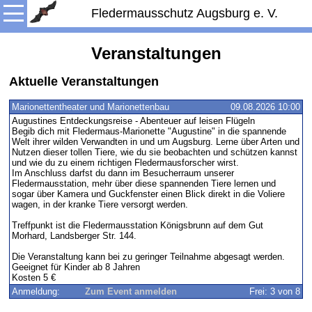
Fledermausschutz Augsburg e. V.
Veranstaltungen
Aktuelle Veranstaltungen
Marionettentheater und Marionettenbau
09.08.2026 10:00
Augustines Entdeckungsreise - Abenteuer auf leisen Flügeln
Begib dich mit Fledermaus-Marionette "Augustine" in die spannende
Welt ihrer wilden Verwandten in und um Augsburg. Lerne über Arten und
Nutzen dieser tollen Tiere, wie du sie beobachten und schützen kannst
und wie du zu einem richtigen Fledermausforscher wirst.
Im Anschluss darfst du dann im Besucherraum unserer
Fledermausstation, mehr über diese spannenden Tiere lernen und
sogar über Kamera und Guckfenster einen Blick direkt in die Voliere
wagen, in der kranke Tiere versorgt werden.
Treffpunkt ist die Fledermausstation Königsbrunn auf dem Gut
Morhard, Landsberger Str. 144.
Die Veranstaltung kann bei zu geringer Teilnahme abgesagt werden.
Geeignet für Kinder ab 8 Jahren
Kosten 5 €
Anmeldung:
Zum Event anmelden
Frei: 3 von 8