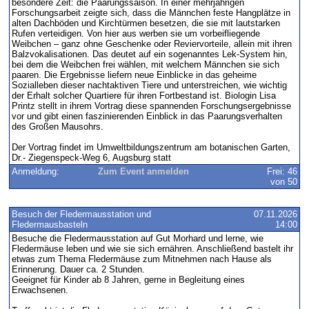
besondere Zeit: die Paarungssaison. In einer mehrjährigen
Forschungsarbeit zeigte sich, dass die Männchen feste Hangplätze in
alten Dachböden und Kirchtürmen besetzen, die sie mit lautstarken
Rufen verteidigen. Von hier aus werben sie um vorbeifliegende
Weibchen – ganz ohne Geschenke oder Reviervorteile, allein mit ihren
Balzvokalisationen. Das deutet auf ein sogenanntes Lek-System hin,
bei dem die Weibchen frei wählen, mit welchem Männchen sie sich
paaren. Die Ergebnisse liefern neue Einblicke in das geheime
Sozialleben dieser nachtaktiven Tiere und unterstreichen, wie wichtig
der Erhalt solcher Quartiere für ihren Fortbestand ist. Biologin Lisa
Printz stellt in ihrem Vortrag diese spannenden Forschungsergebnisse
vor und gibt einen faszinierenden Einblick in das Paarungsverhalten
des Großen Mausohrs.
Der Vortrag findet im Umweltbildungszentrum am botanischen Garten,
Dr.- Ziegenspeck-Weg 6, Augsburg statt
Anmeldung:
Zum Event anmelden
Frei: 46
von 50
Besuch der Fledermausstation und
07.11.2026
Fledermausbasteln
14:00
Besuche die Fledermausstation auf Gut Morhard und lerne, wie
Fledermäuse leben und wie sie sich ernähren. Anschließend bastelt ihr
etwas zum Thema Fledermäuse zum Mitnehmen nach Hause als
Erinnerung. Dauer ca. 2 Stunden.
Geeignet für Kinder ab 8 Jahren, gerne in Begleitung eines
Erwachsenen.