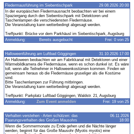
Fledermausführung im Siebentischpark
29.08.2026 20:00
In der europäischen Fledermausnacht beobachten wir bei einem
Spaziergang durch den Siebentischpark mit Detektoren und
Taschenlampen die verschiedensten Fledermäuse.
Die Veranstaltung kann wetterbedingt abgesagt werden.
Treffpunkt: Brücke vor dem Parkhäusl im Siebentischpark, Augsburg
Anmeldung:
Bereits ausgebucht
Frei: 0 von 25
Halloweenführung am Luftbad Göggingen
31.10.2026 17:00
An Halloween beobachten wir am Fabrikkanal mit Detektoren und einer
Wärmebildkamera die Fledermäuse, wenn es schon dunkel ist. Es wäre
toll, wenn alle Teilnehmer in Halloweenkostümen kommen. Finden wir
gemeinsam heraus ob die Fledermäuse gruseliger als die Kostüme
sind.
Bitte Taschenlampen zur Führung mitbringen.
Die Veranstaltung kann wetterbedingt abgesagt werden.
Treffpunkt: Parkplatz Luftbad Göggingen, Waldstr. 21, Augsburg
Anmeldung:
Zum Event anmelden
Frei: 19 von 25
Verhalten verstehen - Arten schützen: das
06.11.2026
Paarungsverhalten des Großen Mausohrs
18:00
Wenn die Sommermonate zu Ende gehen und die Nächte länger
werden, beginnt für das Große Mausohr (Myotis myotis) eine